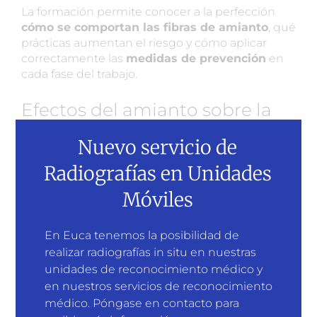
La formación permite conocer a la perfección
cómo se comportan las fibras de amianto
, qué
prácticas aumentan el riesgo y cómo aplicar
correctamente las
medidas de prevención
en
cada fase del trabajo.
Efectos del amianto sobre la
salud
Nuevo servicio de
La exposición continuada puede provocar graves
Radiografías en Unidades
efectos sobre la salud
, muchos de ellos
Móviles
irreversibles. Una de las patologías más
conocidas es la
asbestosis
, una enfermedad
pulmonar crónica causada por la inhalación
En Euca tenemos la posibilidad de
prolongada de fibras.
realizar radiografías in situ en nuestras
unidades de reconocimiento médico y
Además, la exposición al amianto se asocia a
en nuestros servicios de reconocimiento
otros problemas respiratorios y a determinados
médico. Póngase en contacto para
tipos de cáncer. Estos efectos no dependen solo