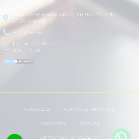
Cam. de las Hormigueras, 141 Bis, 2ª Planta
28031 Madrid
910 57 66 18
De Lunes a Viernes
8:00 - 15:00
© EUCA 2023
POLÍTICA DE PRIVACIDAD
AVISO LEGAL
COOKIES
NUESTROS COLABORADORES