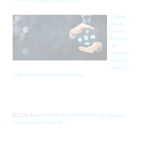
Difere
ncias
entre
Mutua
de
Accide
ntes y
Servici
o de Prevención Ajeno (SPA)
EUCA, tu
empresa de prevencion de riesgos
laborales en Madrid