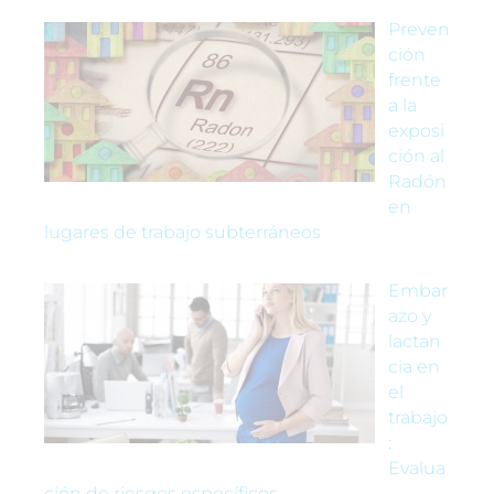
Preven
ción
frente
a la
exposi
ción al
Radón
en
lugares de trabajo subterráneos
Embar
azo y
lactan
cia en
el
trabajo
:
Evalua
ción de riesgos específicos