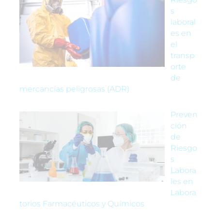
s
laboral
es en
el
transp
orte
de
mercancías peligrosas (ADR)
Preven
ción
de
Riesgo
s
Labora
les en
Labora
torios Farmacéuticos y Químicos