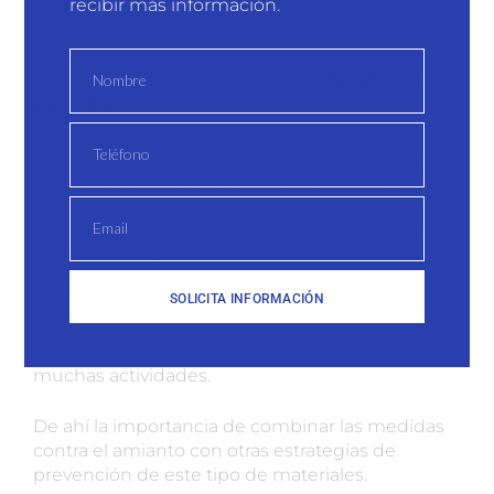
recibir más información.
de la cantidad inhalada, sino también del tiempo
de exposición y de las condiciones del trabajo.
De ahí la importancia de
adoptar las medidas
preventivas
adecuadas.
El amianto no es el único riesgo que existe en
obras de demolición o en el entorno industrial.
En muchos casos, la exposición es conjunta con
otros agentes peligrosos, lo que incrementa el
daño potencial.
SOLICITA INFORMACIÓN
Un ejemplo claro son los
efectos en la salud
relacionados con la exposición a metales
pesados
, que coexisten con el amianto en
muchas actividades.
De ahí la importancia de combinar las medidas
contra el amianto con otras estrategias de
prevención de este tipo de materiales.