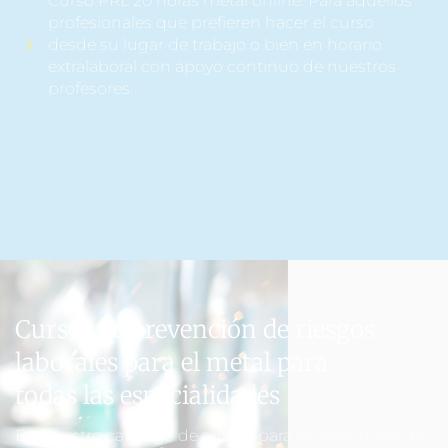
Curso PRL 20 horas metal online. Para aquellos
profesionales que prefieren hacer el curso
desde su lugar de trabajo o bien en horario
extralaboral con apoyo continuo de nuestros
profesores.
Cursos de prevención de riesgos
laborales para el metal para
todas las especialidades
En nuestro catálogo de cursos para profesionales del