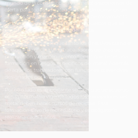
mundo de la construcción y el metal disponemos de
oferta para todas las categorías, desde operarios de
aparatos elevadores a responsables de movimiento
de tierras. Así como para todos los puestos que se
pueden ocupar en el sector del metal.
Es importante saber que tanto los directivos como el
personal de oficina y los trabajadores del área de
producción y mantenimiento tienen que tener una
formación en riesgos específicos del metal. Además
de aquellos trabajadores con funciones preventivas
designados por la empresa.
Por otro lado es importante señalar que de acuerdo
con la normativa vigente todos los trabajadores del
metal deben hacer cursos de reciclaje. Esta
formación sirve de recordatorio y es obligatorio
realizarla cada 3 años.