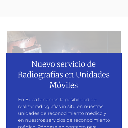
Nuevo servicio de
Radiografías en Unidades
Móviles
En Euca tenemos la posibilidad de
realizar radiografías in situ en nuestras
unidades de reconocimiento médico y
en nuestros servicios de reconocimiento
Todos nuestros cursos PRL
médico. Póngase en contacto para