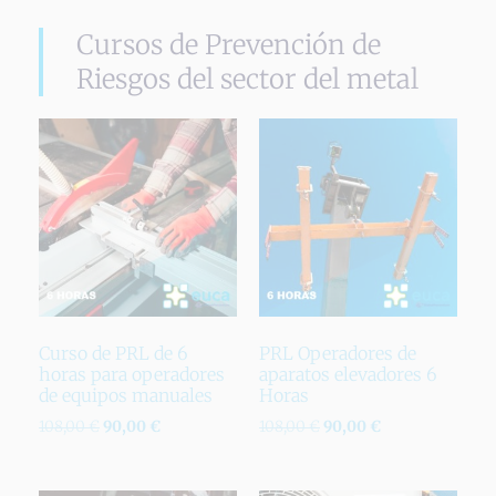
Cursos de Prevención de
Riesgos del sector del metal
Curso de PRL de 6
PRL Operadores de
horas para operadores
aparatos elevadores 6
de equipos manuales
Horas
108,00
€
90,00
€
108,00
€
90,00
€