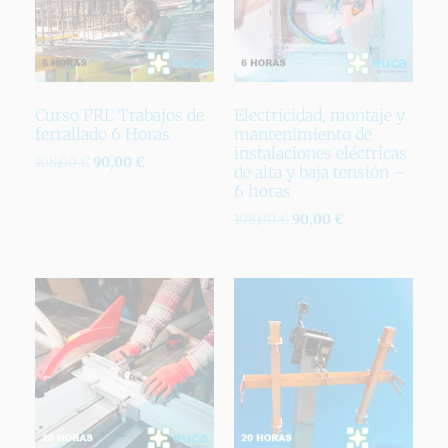
Curso PRL Trabajos de
Electricidad, montaje y
ferrallado 6 Horas
mantenimiento de
instalaciones eléctricas
108,00
€
90,00
€
de alta y baja tensión –
6 horas
108,00
€
90,00
€