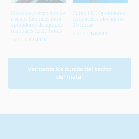
Curso de prevención de
Curso PRL Operadores
riesgos laborales para
de aparatos elevadores
operadores de equipos
20 horas
manuales de 20 horas
168,00
€
140,00
€
168,00
€
140,00
€
Ver todos los cursos del sector
del metal