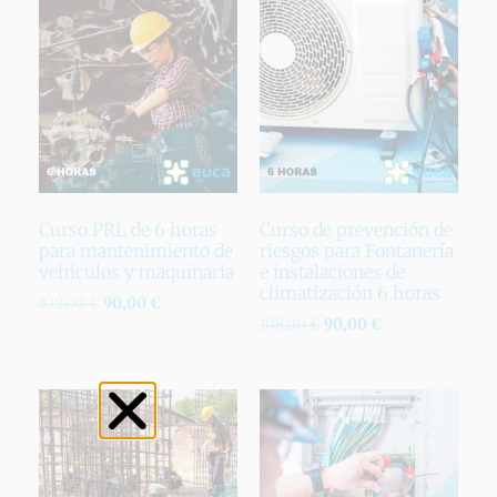
Curso PRL de 6 horas
Curso de prevención de
para mantenimiento de
riesgos para Fontanería
vehículos y maquinaria
e instalaciones de
climatización 6 horas
108,00
€
90,00
€
108,00
€
90,00
€