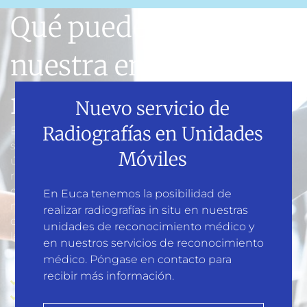
Qué puede ofrecerte
nuestra empresa
riesgos laborales
Nuevo servicio de
Radiografías en Unidades
En
EUCA
nos diferenciamos por ofrecer unos
servicios de calidad teniendo siempre en cuenta la
Móviles
última normativa en materia de prevención de
riesgos de laborales y con una actualización
constante de nuestros cursos formativos. Estos son
En Euca tenemos la posibilidad de
nuestros puntos fuertes que ponemos a tu
realizar radiografías in situ en nuestras
disposición para que puedas cumplir con la
unidades de reconocimiento médico y
legislación y evitar sanciones administrativas.
en nuestros servicios de reconocimiento
médico. Póngase en contacto para
recibir más información.
Expertos en seguridad laboral
Coordinación seguridad y salud