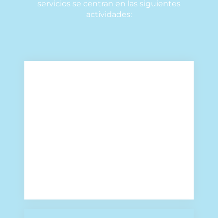
servicios se centran en las siguientes
actividades:
Auditorías y consultorías
Nuestros profesionales especializados
en riesgos laborales pueden estudiar a
fondo el plan de prevención actual de
cualquier empresa para poder valorar
su eficacia. De este modo podemos
detectar deficiencias que ayuden al
negocio a adoptar decisiones que
puedan mejorarlo.