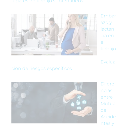
lugares de trabajo subterráneos
Embar
azo y
lactan
cia en
el
trabajo
:
Evalua
ción de riesgos específicos
Difere
ncias
entre
Mutua
de
Accide
ntes y