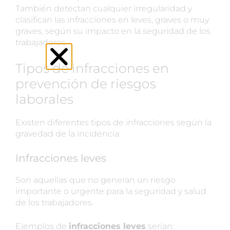
También detectan cualquier irregularidad y
clasifican las infracciones en leves, graves o muy
graves, según su impacto en la seguridad de los
trabajadores.
Tipos de infracciones en
prevención de riesgos
laborales
Existen diferentes tipos de infracciones según la
gravedad de la incidencia:
Infracciones leves
Son aquellas que no generan un riesgo
importante o urgente para la seguridad y salud
de los trabajadores.
Ejemplos de
infracciones leves
serían: