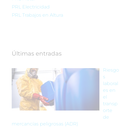
PRL Electricidad
PRL Trabajos en Altura
Últimas entradas
Riesgo
s
laboral
es en
el
transp
orte
de
mercancías peligrosas (ADR)