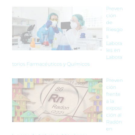
Preven
ción
de
Riesgo
s
Labora
les en
Labora
torios Farmacéuticos y Químicos
Preven
ción
frente
a la
exposi
ción al
Radón
en