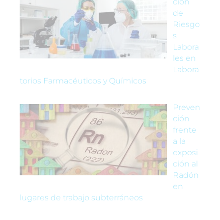
ción
de
Riesgo
s
Labora
les en
Labora
torios Farmacéuticos y Químicos
Preven
ción
frente
a la
exposi
ción al
Radón
en
lugares de trabajo subterráneos