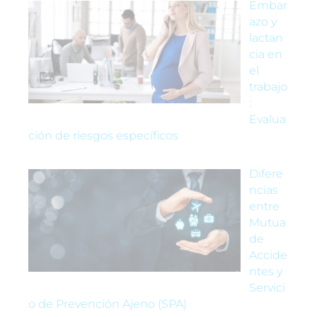
Embar
azo y
lactan
cia en
el
trabajo
:
Evalua
ción de riesgos específicos
Difere
ncias
entre
Mutua
de
Accide
ntes y
Servici
o de Prevención Ajeno (SPA)