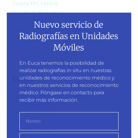
Tarjeta TPC Madrid
Vigilancia de la salud
Auditorías PRL
Nuevo servicio de
Evaluación de riesgos laborales
Radiografías en Unidades
Plan de prevención de riesgos
Móviles
En Euca tenemos la posibilidad de
realizar radiografías in situ en nuestras
unidades de reconocimiento médico y
Cursos
en nuestros servicios de reconocimiento
médico. Póngase en contacto para
Cursos de Prevención de Riesgos Laborales
recibir más información.
Curso básico PRL
PRL Construcción
PRL Metal
PRL Electricidad