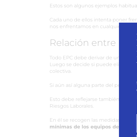
Estos son algunos ejemplos habitua
Cada uno de ellos intenta poner fren
nos enfrentamos en cualquier empr
Relación entre EPC
Todo EPC debe derivar de una evaluac
Luego se decide si puede eliminars
colectiva.
Si aún así alguna parte del peligro pe
Esto debe reflejarse también en el
p
Riesgos Laborales.
En él se recogen las medidas preven
mínimas de los equipos de protecc