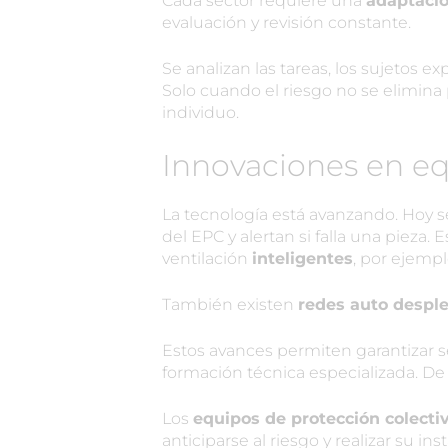
Cada sector requiere una
adaptació
evaluación y revisión constante.
Se analizan las tareas, los sujetos ex
Solo cuando el riesgo no se elimina
individuo.
Innovaciones en eq
La tecnología está avanzando. Hoy s
del EPC y alertan si falla una pieza.
ventilación
inteligentes
, por ejempl
También existen
redes auto despl
Estos avances permiten garantizar s
formación técnica especializada. De 
Los
equipos de protección colecti
anticiparse al riesgo y realizar su i