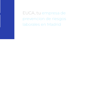
EUCA, tu
empresa de
prevencion de riesgos
laborales en Madrid