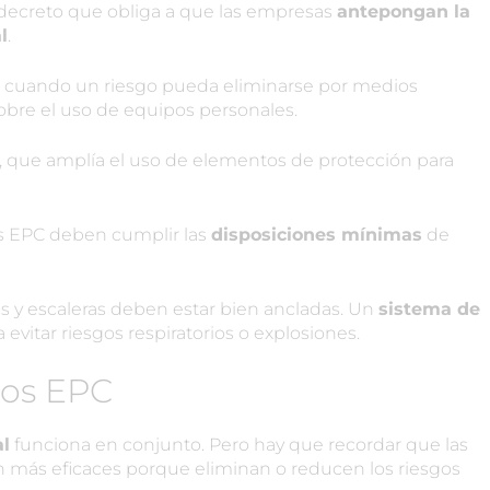
 decreto que obliga a que las empresas
antepongan la
l
.
ue cuando un riesgo pueda eliminarse por medios
sobre el uso de equipos personales.
, que amplía el uso de elementos de protección para
s EPC deben cumplir las
disposiciones mínimas
de
las y escaleras deben estar bien ancladas. Un
sistema de
a evitar riesgos respiratorios o explosiones.
los EPC
al
funciona en conjunto. Pero hay que recordar que las
n más eficaces porque eliminan o reducen los riesgos