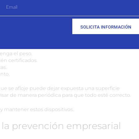
emas colectivos: qué debes
SOLICITA INFORMACIÓN
dillas, sensores o extractores, debes prestar atención
tenga el peso.
én certificados.
as.
nto.
ue se afloje puede dejar expuesta una superficie
visar de manera periódica para que todo esté correcto.
mantener estos dispositivos.
 la prevención empresarial