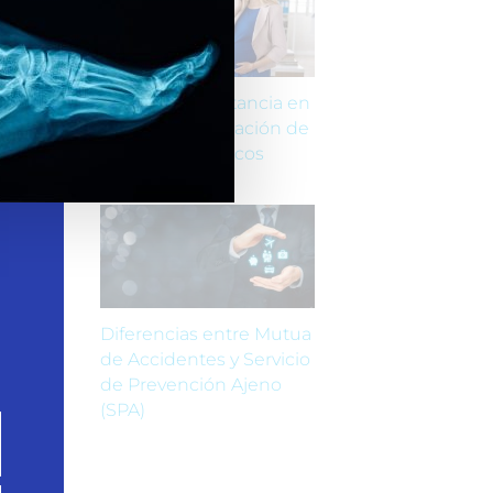
Embarazo y lactancia en
el trabajo: Evaluación de
riesgos específicos
Diferencias entre Mutua
de Accidentes y Servicio
de Prevención Ajeno
(SPA)