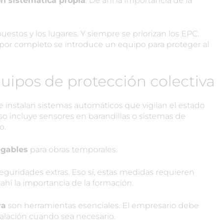
n sistemática propia
. De ahí la importancia de la
puestos y los lugares. Y siempre se priorizan los EPC.
 por completo se introduce un equipo para proteger al
uipos de protección colectiva
e instalan sistemas automáticos que vigilan el estado
 Eso incluye sensores en barandillas o sistemas de
o.
egables
para obras temporales.
eguridades extras. Eso sí, estas medidas requieren
ahí la importancia de la formación.
va
son herramientas esenciales. El empresario debe
nstalación cuando sea necesario.