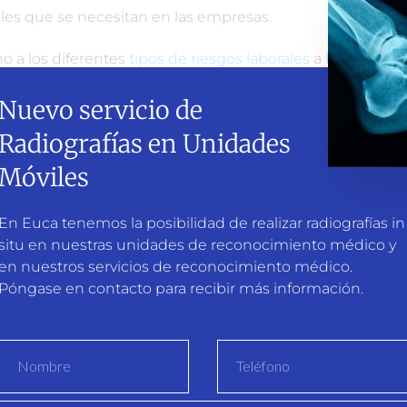
les que se necesitan en las empresas.
o a los diferentes
tipos de riesgos laborales
a los que
esa.
Nuevo servicio de
 y evaluación de riesgos
Radiografías en Unidades
Móviles
ión profesional. Primero se identifica el peligro.
e o reducirse mediante medidas de protección
En Euca tenemos la posibilidad de realizar radiografías in
situ en nuestras unidades de reconocimiento médico y
rsiste, se recurre a la protección individual.
en nuestros servicios de reconocimiento médico.
Póngase en contacto para recibir más información.
lan de prevención
que exige la Ley de Prevención de
tivas necesarias y se contemplan las
disposiciones
ión individual y colectiva
.