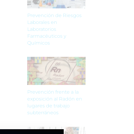
Prevención de Riesgos
Laborales en
Laboratorios
Farmacéuticos y
Químicos
Prevención frente a la
exposición al Radón en
lugares de trabajo
subterráneos