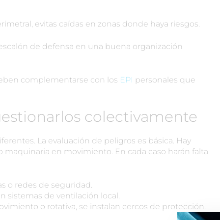
erimetral, evitas caídas en zonas donde haya riesgos.
 escalón de defensa en una buena organización
 deben complementarse con los
EPI
personales que
gestionarlos colectivamente
iferentes. La evaluación de peligros es básica. Hay
s o maquinaria en movimiento. En cada caso harán falta
las o redes de seguridad.
 sistemas de ventilación local.
miento o rotativa, se instalan cercos de protección.