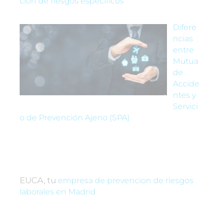
ción de riesgos específicos
Difere
ncias
entre
Mutua
de
Accide
ntes y
Servici
o de Prevención Ajeno (SPA)
EUCA, tu
empresa de prevencion de riesgos
laborales en Madrid