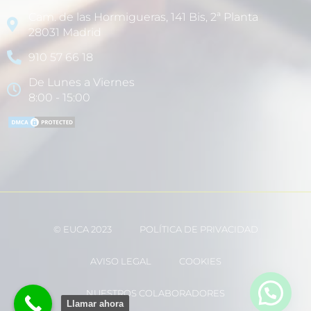
Cam. de las Hormigueras, 141 Bis, 2ª Planta
28031 Madrid
910 57 66 18
De Lunes a Viernes
8:00 - 15:00
© EUCA 2023
POLÍTICA DE PRIVACIDAD
AVISO LEGAL
COOKIES
NUESTROS COLABORADORES
Llamar ahora