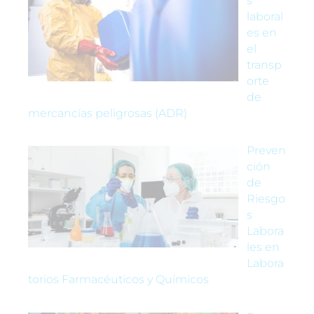
s
laboral
es en
el
transp
orte
de
mercancías peligrosas (ADR)
Preven
ción
de
Riesgo
s
Labora
les en
Labora
torios Farmacéuticos y Químicos