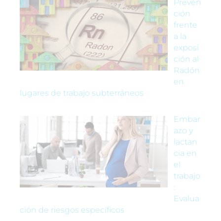
Preven
ción
frente
a la
exposi
ción al
Radón
en
lugares de trabajo subterráneos
Embar
azo y
lactan
cia en
el
trabajo
:
Evalua
ción de riesgos específicos