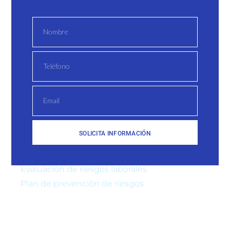
Seguridad en el trabajo
PRL Para tu empresa
Reconocimientos médicos laborales
Reconocimiento médico para autónomos
Tarjeta TPC Madrid
SOLICITA INFORMACIÓN
Vigilancia de la salud
Auditorías PRL
Evaluación de riesgos laborales
Plan de prevención de riesgos