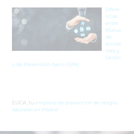
Difere
ncias
entre
Mutua
de
Accide
ntes y
Servici
o de Prevención Ajeno (SPA)
EUCA, tu
empresa de prevencion de riesgos
laborales en Madrid