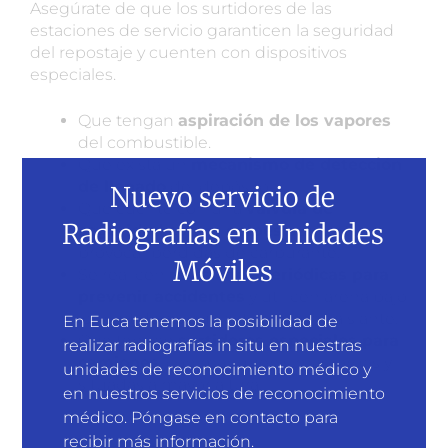
Asegúrate de que los surtidores de las
estaciones de servicio garanticen la seguridad
del repostaje y cuenten con dispositivos
especiales.
Que tengan
aspiración de los vapores
del combustible.
Que exista un
mecanismo de detección
de llenado
del depósito.
Nuevo servicio de
Que cuente con una
válvula de
Radiografías en Unidades
seguridad contra golpes
que evite
provocar pérdidas de carburante.
Móviles
Se realicen
revisiones periódicas para
prevenir accidentes
y utilicen arena bajo
los surtidores que actúen como aislante.
En Euca tenemos la posibilidad de
Que tengan
surtidores especiales para
realizar radiografías in situ en nuestras
camiones
, con mangueras más largas y
unidades de reconocimiento médico y
situadas a mayor altura.
en nuestros servicios de reconocimiento
médico. Póngase en contacto para
recibir más información.