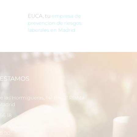
EUCA, tu
empresa de
prevencion de riesgos
laborales en Madrid
ESTAMOS
 las Hormigueras, 141 Bis, 2ª Planta
Madrid
66 18
es a Viernes
15:00