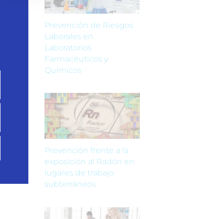
Prevención de Riesgos
Laborales en
Laboratorios
Farmacéuticos y
Químicos
Prevención frente a la
exposición al Radón en
lugares de trabajo
subterráneos