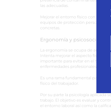
presencia de contaminantes químico
las adecuadas.
Mejorar el entorno físico con medida
equipos de protección personal o re
concretas.
Ergonomía y psicosociología
La ergonomía se ocupa de analizar la 
Intenta mejorar el aspecto físico psí
importante para evitar en el trabajad
enfermedades profesionales.
Es una rama fundamental para evitar
físico del trabajador.
Por su parte la psicología aplicada s
trabajo. El objetivo es evaluar y co
el entorno laboral así como la califi