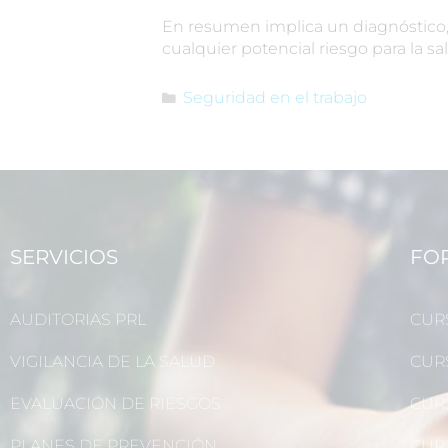
En resumen implica un diagnóstico, 
cualquier potencial riesgo para la sa
Seguridad en el trabajo
SERVICIOS
FO
AUDITORIAS PRL
CUR
VIGILANCIA DE LA SALUD
CUR
EVALUACIÓN DE RIESGOS
CUR
PLANES DE PREVENCIÓN
CUR