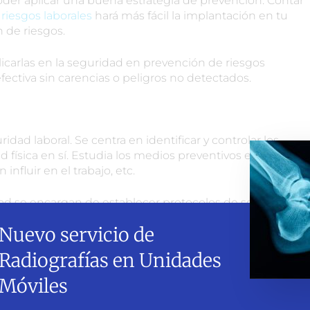
der aplicar una buena estrategia de prevención. Contar
iesgos laborales
hará más fácil la implantación en tu
 de riesgos.
licarlas en la seguridad en prevención de riesgos
efectiva sin carencias o peligros no detectados.
idad laboral. Se centra en identificar y controlar los
 física en sí. Estudia los medios preventivos existentes,
nfluir en el trabajo, etc.
dad se encargan de establecer protocolos de seguridad,
, y promover la adopción de prácticas seguras.
Nuevo servicio de
Radiografías en Unidades
 industrial y se centra en identificar y controlar los
Móviles
sicos, químicos o biológicos. Su objetivo es evitar la