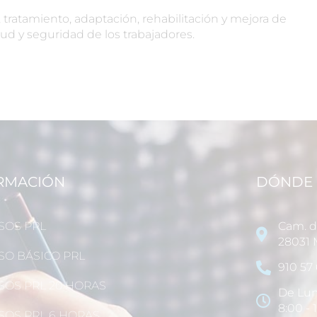
tratamiento, adaptación, rehabilitación y mejora de
lud y seguridad de los trabajadores.
RMACIÓN
DÓNDE 
SOS PRL
Cam. de
28031 
SO BÁSICO PRL
910 57 
SOS PRL 20 HORAS
De Lun
8:00 - 
SOS PRL 6 HORAS