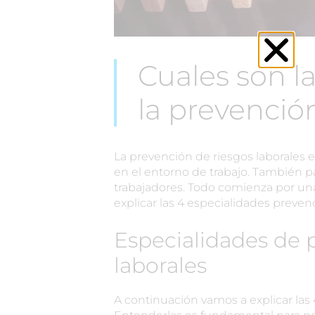
Cuales son l
la prevenció
La prevención de riesgos laborales 
en el entorno de trabajo. También pa
trabajadores. Todo comienza por u
explicar las 4 especialidades preven
Especialidades de 
laborales
A continuación vamos a explicar las