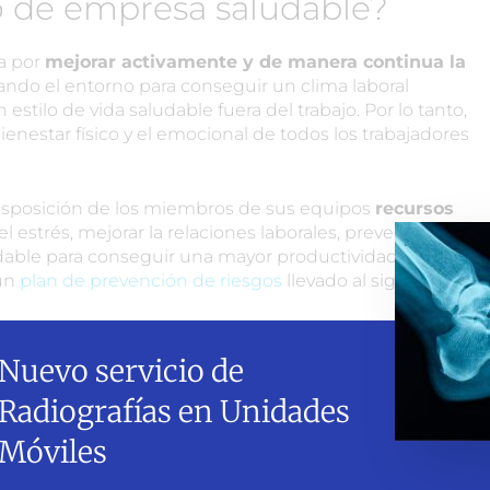
 de empresa saludable?
a por
mejorar activamente y de manera continua la
cando el entorno para conseguir un clima laboral
stilo de vida saludable fuera del trabajo. Por lo tanto,
enestar físico y el emocional de todos los trabajadores
isposición de los miembros de sus equipos
recursos
 estrés, mejorar la relaciones laborales, prevenir
able para conseguir una mayor productividad. Por lo
 un
plan de prevención de riesgos
llevado al siguiente
ara mejorar
la salud, el bienestar, la seguridad y la
Nuevo servicio de
Radiografías en Unidades
Móviles