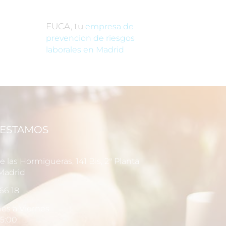
EUCA, tu
empresa de
prevencion de riesgos
laborales en Madrid
ESTAMOS
 las Hormigueras, 141 Bis, 2ª Planta
Madrid
66 18
es a Viernes
15:00