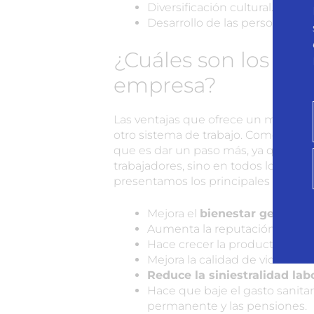
Diversificación cultural.
Desarrollo de las personas.
¿Cuáles son los be
empresa?
Las ventajas que ofrece un modelo
otro sistema de trabajo. Como
empre
que es dar un paso más, ya que no so
trabajadores, sino en todos los aspe
presentamos los principales
benefi
Mejora el
bienestar general
d
Aumenta la reputación empres
Hace crecer la productividad s
Mejora la calidad de vida de 
Reduce la siniestralidad lab
Hace que baje el gasto sanitar
permanente y las pensiones.