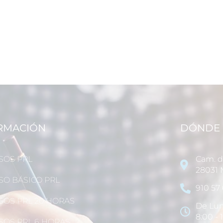
RMACIÓN
DÓNDE 
SOS PRL
Cam. de
28031 
SO BÁSICO PRL
910 57 
SOS PRL 20 HORAS
De Lun
8:00 - 
SOS PRL 6 HORAS