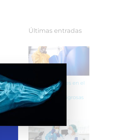
Últimas entradas
Riesgos laborales en el
transporte de
mercancías peligrosas
(ADR)