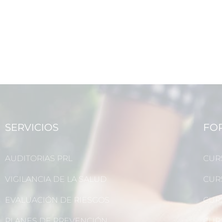
SERVICIOS
FO
AUDITORIAS PRL
CUR
VIGILANCIA DE LA SALUD
CUR
EVALUACIÓN DE RIESGOS
CUR
PLANES DE PREVENCIÓN
CUR