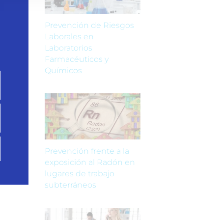
Prevención de Riesgos
Laborales en
Laboratorios
Farmacéuticos y
Químicos
Prevención frente a la
exposición al Radón en
lugares de trabajo
subterráneos