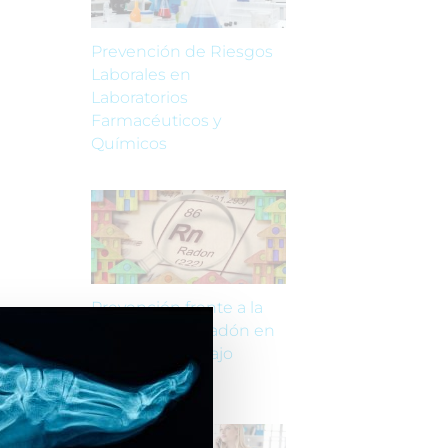
Prevención de Riesgos
Laborales en
Laboratorios
Farmacéuticos y
Químicos
Prevención frente a la
exposición al Radón en
lugares de trabajo
subterráneos