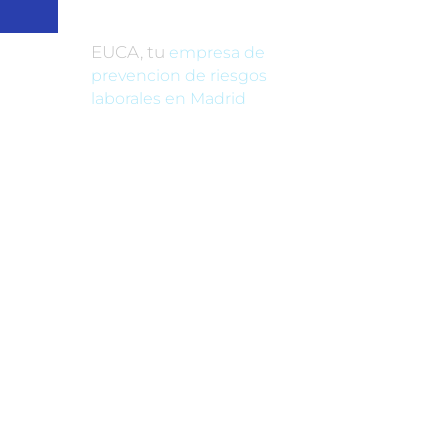
EUCA, tu
empresa de
prevencion de riesgos
laborales en Madrid