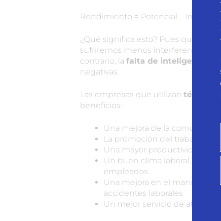
Rendimiento = Potencial – Interfere
¿Qué significa esto? Pues que cua
sufriremos menos interferencias ne
contrario, la
falta de inteligencia 
negativas.
Las empresas que utilizan
técnicas
beneficios:
Una mejora de la comunicación
La promoción del trabajo en 
Una mayor productividad y u
Un buen clima laboral, que se r
empleados
Una mejora en el manejo de 
accidentes laborales
Un mejor servicio de atención 