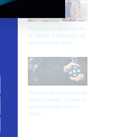
Embarazo y lactancia en
el trabajo: Evaluación de
riesgos específicos
Diferencias entre Mutua
de Accidentes y Servicio
de Prevención Ajeno
(SPA)