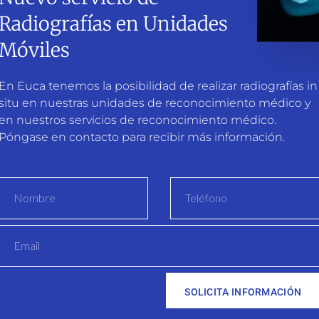
Radiografías en Unidades
ncias
Móviles
ntas más competencias emocionales tengamos,
gativas y alcanzaremos un mayor rendimiento. Y al
En Euca tenemos la posibilidad de realizar radiografías in
emocional
conlleva consecuencias sociales y laborales
situ en nuestras unidades de reconocimiento médico y
en nuestros servicios de reconocimiento médico.
 de inteligencia emocional
consiguen muchos
Póngase en contacto para recibir más información.
 entre los empleados y con los clientes
equipo
n mayor número de ventas
efleja en la estabilidad y la satisfacción de sus
las situaciones complicadas y un menor número de
SOLICITA INFORMACIÓN
al cliente