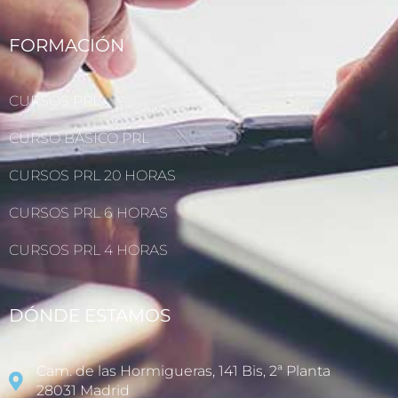
FORMACIÓN
CURSOS PRL
CURSO BÁSICO PRL
CURSOS PRL 20 HORAS
CURSOS PRL 6 HORAS
CURSOS PRL 4 HORAS
DÓNDE ESTAMOS
Cam. de las Hormigueras, 141 Bis, 2ª Planta
28031 Madrid