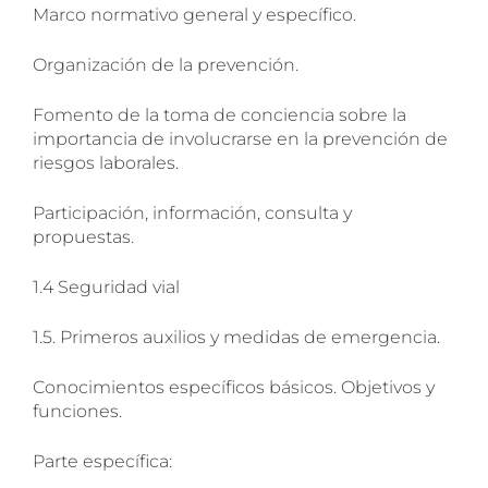
Marco normativo general y específico.
Organización de la prevención.
Fomento de la toma de conciencia sobre la
importancia de involucrarse en la prevención de
riesgos laborales.
Nuevo servicio de
Participación, información, consulta y
Radiografías en Unidades
propuestas.
Móviles
1.4 Seguridad vial
En Euca tenemos la posibilidad de
1.5. Primeros auxilios y medidas de emergencia.
realizar radiografías in situ en nuestras
unidades de reconocimiento médico y
Conocimientos específicos básicos. Objetivos y
en nuestros servicios de reconocimiento
funciones.
médico. Póngase en contacto para
recibir más información.
Parte específica: