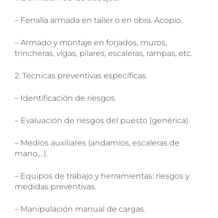
– Ferralla armada en taller o en obra. Acopio.
Nuevo servicio de
– Armado y montaje en forjados, muros,
trincheras, vigas, pilares, escaleras, rampas, etc.
Radiografías en Unidades
2. Técnicas preventivas específicas.
Móviles
– Identificación de riesgos.
En Euca tenemos la posibilidad de
realizar radiografías in situ en nuestras
– Evaluación de riesgos del puesto (genérica).
unidades de reconocimiento médico y
en nuestros servicios de reconocimiento
– Medios auxiliares (andamios, escaleras de
médico. Póngase en contacto para
mano,…).
recibir más información.
– Equipos de trabajo y herramientas: riesgos y
medidas preventivas.
– Manipulación manual de cargas.