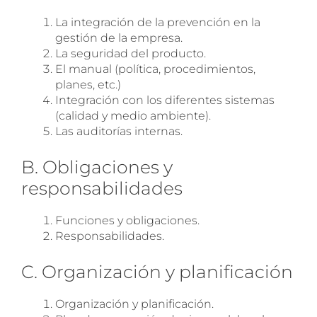
La integración de la prevención en la
gestión de la empresa.
La seguridad del producto.
El manual (política, procedimientos,
planes, etc.)
Integración con los diferentes sistemas
(calidad y medio ambiente).
Las auditorías internas.
Nuevo servicio de
B. Obligaciones y
Radiografías en Unidades
responsabilidades
Móviles
Funciones y obligaciones.
Responsabilidades.
En Euca tenemos la posibilidad de
realizar radiografías in situ en nuestras
C. Organización y planificación
unidades de reconocimiento médico y
en nuestros servicios de reconocimiento
Organización y planificación.
médico. Póngase en contacto para