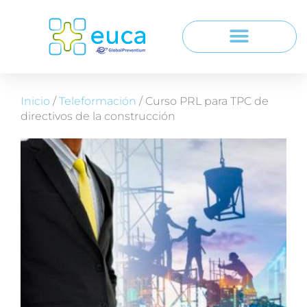
Inicio
/
Teleformación
/ Curso PRL para TPC de
directivos de la construcción