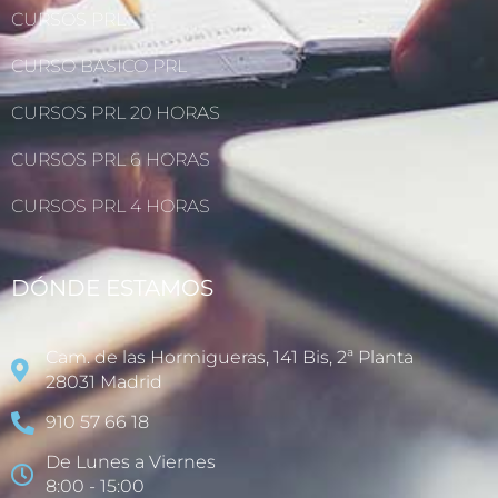
CURSOS PRL
CURSO BÁSICO PRL
CURSOS PRL 20 HORAS
CURSOS PRL 6 HORAS
CURSOS PRL 4 HORAS
DÓNDE ESTAMOS
Cam. de las Hormigueras, 141 Bis, 2ª Planta
28031 Madrid
910 57 66 18
De Lunes a Viernes
8:00 - 15:00