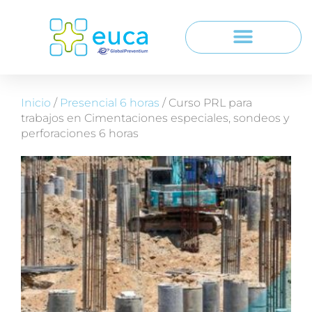
Inicio
/
Presencial 6 horas
/ Curso PRL para
trabajos en Cimentaciones especiales, sondeos y
perforaciones 6 horas