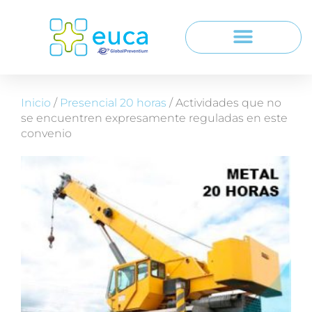
Inicio
/
Presencial 20 horas
/ Actividades que no
se encuentren expresamente reguladas en este
convenio