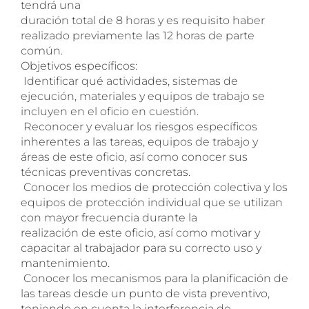
tendrá una
duración total de 8 horas y es requisito haber
realizado previamente las 12 horas de parte
común.
Objetivos específicos:
 Identificar qué actividades, sistemas de
Nuevo servicio de
ejecución, materiales y equipos de trabajo se
incluyen en el oficio en cuestión.
Radiografías en Unidades
 Reconocer y evaluar los riesgos específicos
inherentes a las tareas, equipos de trabajo y
Móviles
áreas de este oficio, así como conocer sus
técnicas preventivas concretas.
En Euca tenemos la posibilidad de
 Conocer los medios de protección colectiva y los
realizar radiografías in situ en nuestras
equipos de protección individual que se utilizan
unidades de reconocimiento médico y
con mayor frecuencia durante la
en nuestros servicios de reconocimiento
realización de este oficio, así como motivar y
capacitar al trabajador para su correcto uso y
médico. Póngase en contacto para
mantenimiento.
recibir más información.
 Conocer los mecanismos para la planificación de
las tareas desde un punto de vista preventivo,
teniendo en cuenta la interferencia de