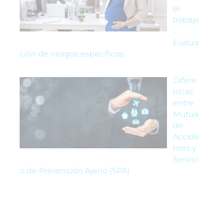
el
trabajo
:
Evalua
ción de riesgos específicos
Difere
ncias
entre
Mutua
de
Accide
ntes y
Servici
o de Prevención Ajeno (SPA)