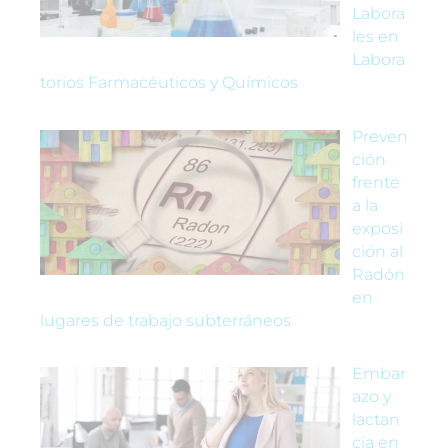
Labora
les en
Labora
torios Farmacéuticos y Químicos
Preven
ción
frente
a la
exposi
ción al
Radón
en
lugares de trabajo subterráneos
Embar
azo y
lactan
cia en