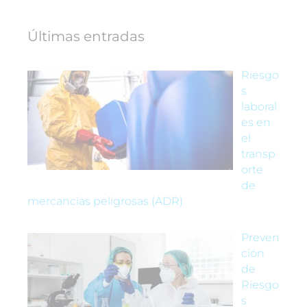
Últimas entradas
Riesgo
s
laboral
es en
el
transp
orte
de
mercancías peligrosas (ADR)
Preven
ción
de
Riesgo
s