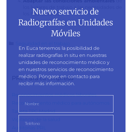
Adaptar las condiciones ambientales
de
los lugares de trabajo a las necesidades de
Nuevo servicio de
los trabajadores.
Radiografías en Unidades
Móviles
Seguridad en el trabajo
En Euca tenemos la posibilidad de
realizar radiografías in situ en nuestras
unidades de reconocimiento médico y
en nuestros servicios de reconocimiento
médico. Póngase en contacto para
PRL Para tu empresa
recibir más información.
Reconocimientos médicos laborales
Reconocimiento médico para autónomos
Tarjeta TPC Madrid
Vigilancia de la salud
Auditorías PRL