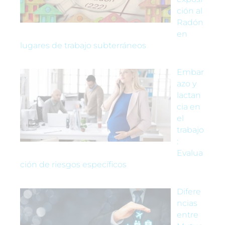
ción al
Radón
en
lugares de trabajo subterráneos
Embar
azo y
lactan
cia en
el
trabajo
:
Evalua
ción de riesgos específicos
Difere
ncias
entre