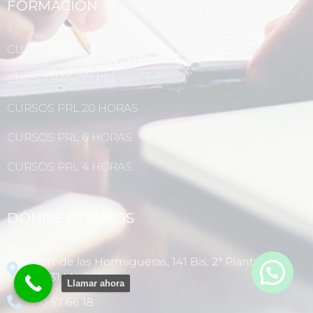
FORMACIÓN
CURSOS PRL
CURSO BÁSICO PRL
CURSOS PRL 20 HORAS
CURSOS PRL 6 HORAS
CURSOS PRL 4 HORAS
DÓNDE ESTAMOS
Cam. de las Hormigueras, 141 Bis, 2ª Planta
28031 Madrid
Llamar ahora
910 57 66 18