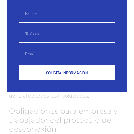
Fomento de una cultura empresarial saludable
La desconexión digital contribuye a la creación
de una
cultura empresarial más equilibrada
,
en la que se valora el bienestar de los
empleados. Esto aumenta la satisfacción laboral
y la lealtad de los trabajadores hacia la empresa.
La
implementación de un protocolo de
desconexión digital
es beneficioso tanto para
SOLICITA INFORMACIÓN
los trabajadores como para las empresas al
promover un ambiente laboral más saludable. Se
mejora la productividad y permite el bienestar
general de todos los involucrados.
Obligaciones para empresa y
trabajador del protocolo de
desconexión