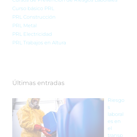
Curso básico PRL
PRL Construcción
PRL Metal
PRL Electricidad
PRL Trabajos en Altura
Últimas entradas
Riesgo
s
laboral
es en
el
transp